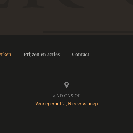
erken
Prijzen en acties
Contact

VIND ONS OP
Venneperhof 2 , Nieuw-Vennep