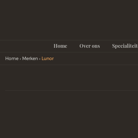
Home
Over ons
Specialitei
Home
›
Merken
›
Lunor