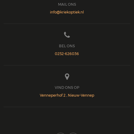
MAIL ONS
info@kriekoptiek.nl

BEL ONS
0252-626036

VIND ONS OP
Venneperhof 2 , Nieuw-Vennep