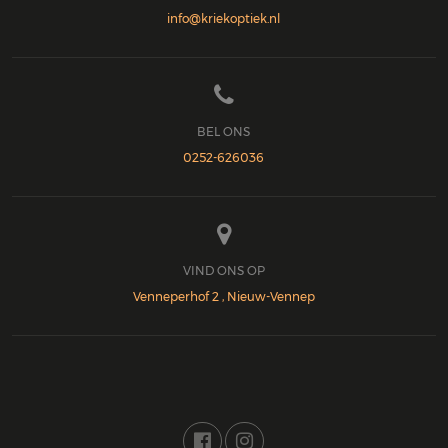
info@kriekoptiek.nl

BEL ONS
0252-626036

VIND ONS OP
Venneperhof 2 , Nieuw-Vennep

