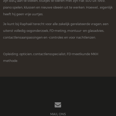
zijn BBQ aan te steken, stukjes te toeren met zijn Fiat 500 uit 1969,
piano spelen, klussen en nieuwe ideeën uit te werken. Hoewel... eigenlijk
heeft hij geen vrije uurtjes.
Je kunt bij Raphaël terecht voor alle zakelijk gerelateerde vragen, een
uiterst volledig oogonderzoek, FD-meting, montuur- en glasadvies,
contactlensaanpassingen en -controles en voor nachtlenzen.
Opleiding: opticien, contactlensspecialist, FD-meetkunde MKH
methode.

MAIL ONS