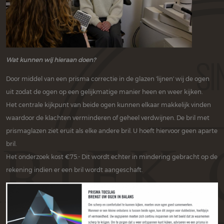
Wat kunnen wij hieraan doen?
Door middel van een prisma correctie in de glazen 'lijnen' wij de ogen
uit zodat de ogen op een gelijkmatige manier heen en weer kijken.
Het centrale kijkpunt van beide ogen kunnen elkaar makkelijk vinden
waardoor de klachten verminderen of geheel verdwijnen. De bril met
prismaglazen ziet eruit als elke andere bril. U hoeft hiervoor geen aparte
bril.
Het onderzoek kost €75.- Dit wordt echter in mindering gebracht op de
rekening indien er een bril wordt aangeschaft.