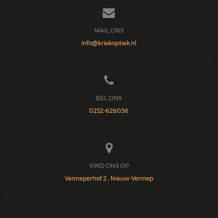

MAIL ONS
info@kriekoptiek.nl

BEL ONS
0252-626036

VIND ONS OP
Venneperhof 2 , Nieuw-Vennep