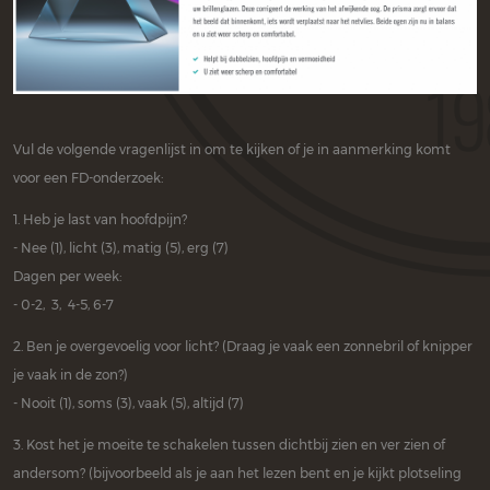
Vul de volgende vragenlijst in om te kijken of je in aanmerking komt
voor een FD-onderzoek:
1. Heb je last van hoofdpijn?
- Nee (1), licht (3), matig (5), erg (7)
Dagen per week:
- 0-2, 3, 4-5, 6-7
2. Ben je overgevoelig voor licht? (Draag je vaak een zonnebril of knipper
je vaak in de zon?)
- Nooit (1), soms (3), vaak (5), altijd (7)
3. Kost het je moeite te schakelen tussen dichtbij zien en ver zien of
andersom? (bijvoorbeeld als je aan het lezen bent en je kijkt plotseling