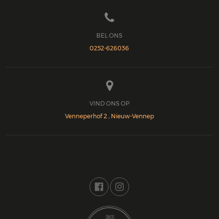

BEL ONS
0252-626036

VIND ONS OP
Venneperhof 2 , Nieuw-Vennep

