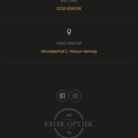
BEL ONS
0252-626036

VIND ONS OP
Venneperhof 2 , Nieuw-Vennep

