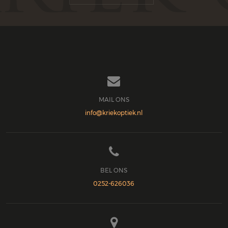

MAIL ONS
info@kriekoptiek.nl

BEL ONS
0252-626036
