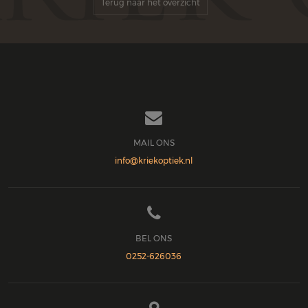
Terug naar het overzicht

MAIL ONS
info@kriekoptiek.nl

BEL ONS
0252-626036